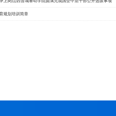
争上岗|山西晋城睿幼学院圆满完成国企中层干部公开选拔事项
育规划培训简章